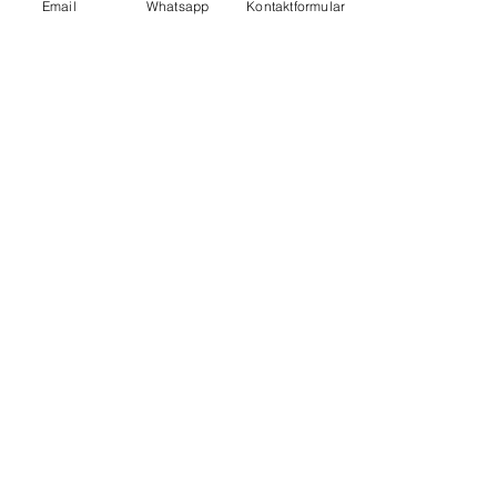
Email
Whatsapp
Kontaktformular
Nachricht
Ich erkläre mich mit der
Datenschutzerklärung einverstanden.
Ich möchte den Newsletter
abonnieren.
Einreichen
Impressum
Datenschutz
AGB