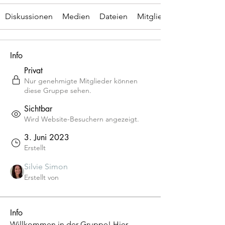
Diskussionen
Medien
Dateien
Mitglieder
Info
Privat
Nur genehmigte Mitglieder können
diese Gruppe sehen.
Sichtbar
Wird Website-Besuchern angezeigt.
3. Juni 2023
Erstellt
Silvie Simon
Erstellt von
Info
Willkommen in der Gruppe! Hier 